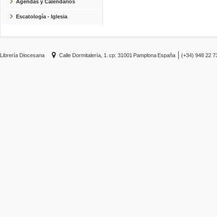
Agendas y Calendarios
Escatología - Iglesia
Librería Diocesana
Calle Dormitalería, 1.
cp: 31001
Pamplona
España
(+34) 948 22 7