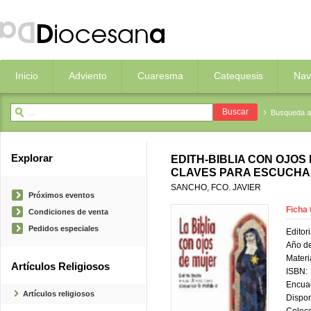
Inicio
Adviento
Cuaresma
Catequesis
Nav
Busqueda 
Explorar
EDITH-BIBLIA CON OJOS 
CLAVES PARA ESCUCHA
SANCHO, FCO. JAVIER
Próximos eventos
Ficha 
Condiciones de venta
Pedidos especiales
Editori
Año de
Materi
Artículos Religiosos
ISBN:
Encua
Artículos religiosos
Dispon