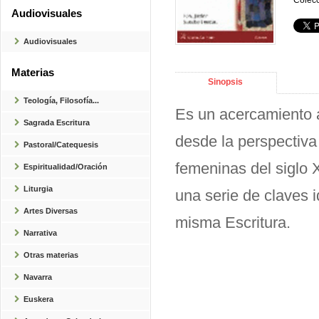
Colecc
Audiovisuales
Audiovisuales
Materias
Sinopsis
Teología, Filosofía...
Es un acercamiento a 
Sagrada Escritura
desde la perspectiva
Pastoral/Catequesis
femeninas del siglo 
Espiritualidad/Oración
Liturgia
una serie de claves 
Artes Diversas
misma Escritura.
Narrativa
Otras materias
Navarra
Euskera