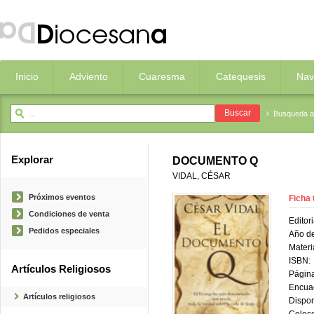
Inicio
Adviento
Cuaresma
Catequesis
Nav
Busqueda 
Explorar
DOCUMENTO Q
VIDAL, CÉSAR
Próximos eventos
Ficha 
Condiciones de venta
Editori
Pedidos especiales
Año de
Materi
ISBN:
Artículos Religiosos
Página
Encua
Artículos religiosos
Dispon