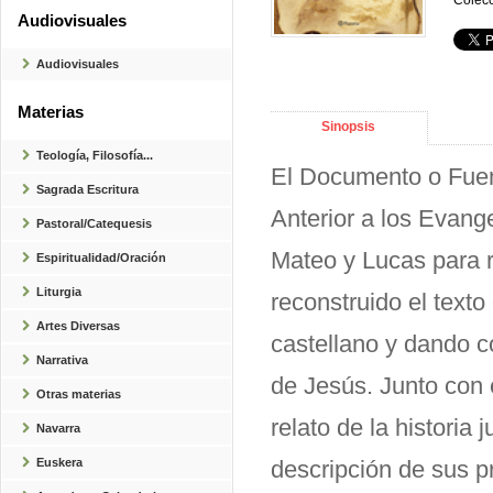
Colecc
Audiovisuales
Audiovisuales
Materias
Sinopsis
Teología, Filosofía...
El Documento o Fuent
Sagrada Escritura
Anterior a los Evange
Pastoral/Catequesis
Mateo y Lucas para r
Espiritualidad/Oración
Liturgia
reconstruido el text
Artes Diversas
castellano y dando co
Narrativa
de Jesús. Junto con 
Otras materias
relato de la historia
Navarra
Euskera
descripción de sus p