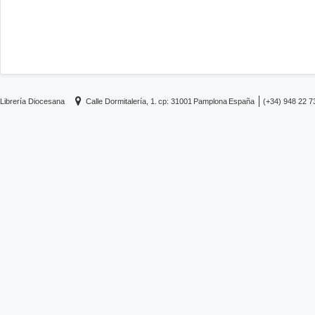
Librería Diocesana
Calle Dormitalería, 1.
cp: 31001
Pamplona
España
(+34) 948 22 7