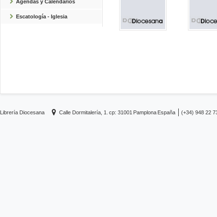
Agendas y Calendarios
Escatología - Iglesia
Librería Diocesana
Calle Dormitalería, 1.
cp: 31001
Pamplona
España
(+34) 948 22 7