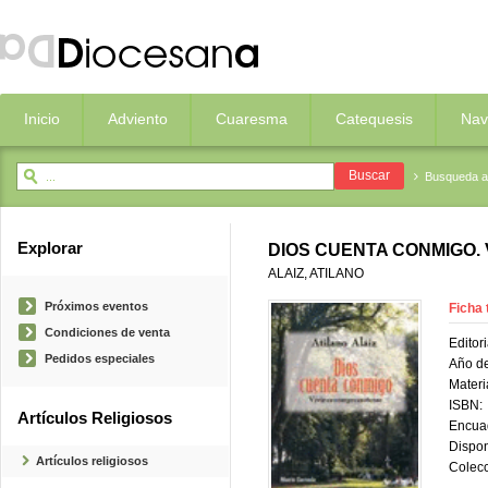
Inicio
Adviento
Cuaresma
Catequesis
Nav
Busqueda 
Explorar
DIOS CUENTA CONMIGO.
ALAIZ, ATILANO
Próximos eventos
Ficha 
Condiciones de venta
Editori
Pedidos especiales
Año de
Materi
ISBN:
Artículos Religiosos
Encua
Dispon
Artículos religiosos
Colecc