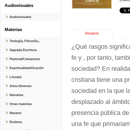
Colecc
Audiovisuales
Audiovisuales
Materias
Sinopsis
Teología, Filosofía...
¿Qué rasgos significa
Sagrada Escritura
fe y , por tanto, tamb
Pastoral/Catequesis
sociedad? En realidad
Espiritualidad/Oración
Liturgia
cristiana tiene una p
Artes Diversas
sociedad en la que la
Narrativa
desplazado al ámbito 
Otras materias
presencia pública de 
Navarra
Euskera
una fe que primaria