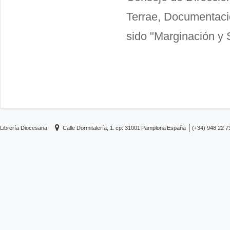
Terrae, Documentació
sido "Marginación y 
Librería Diocesana
Calle Dormitalería, 1.
cp: 31001
Pamplona
España
(+34) 948 22 7