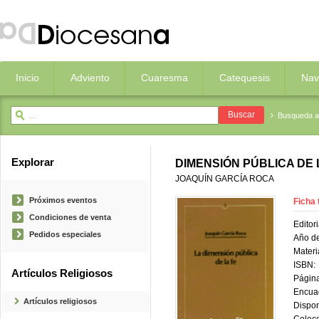
Inicio
Adviento
Cuaresma
Catequesis
Nav
Busqueda 
Explorar
DIMENSIÓN PÚBLICA DE 
JOAQUÍN GARCÍA ROCA
Próximos eventos
Ficha 
Condiciones de venta
Editori
Pedidos especiales
Año de
Materi
ISBN:
Artículos Religiosos
Página
Encua
Artículos religiosos
Dispon