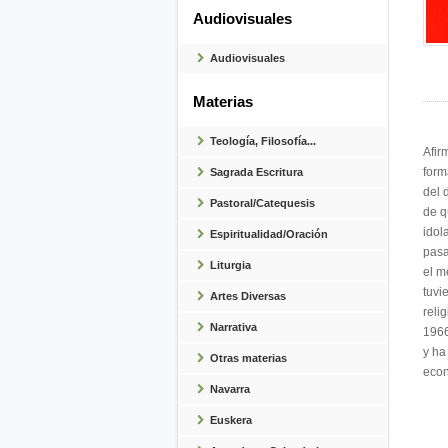
Audiovisuales
Audiovisuales
Materias
Teología, Filosofía...
Afir
form
Sagrada Escritura
del 
Pastoral/Catequesis
de q
idol
Espiritualidad/Oración
pasa
Liturgia
el m
tuvi
Artes Diversas
reli
Narrativa
1966
y ha
Otras materias
econ
Navarra
Euskera