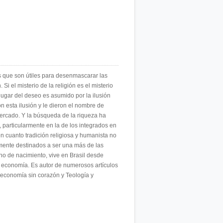
s que son útiles para desenmascarar las
i el misterio de la religión es el misterio
 lugar del deseo es asumido por la ilusión
 esta ilusión y le dieron el nombre de
l mercado. Y la búsqueda de la riqueza ha
, particularmente en la de los integrados en
en cuanto tradición religiosa y humanista no
lmente destinados a ser una más de las
o de nacimiento, vive en Brasil desde
 y economía. Es autor de numerosos artículos
na economía sin corazón y Teología y