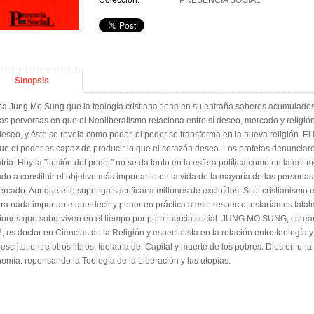
Colección:
PRESENCIA SOCIAL
Sinopsis
ma Jung Mo Sung que la teología cristiana tiene en su entraña saberes acumulado
as perversas en que el Neoliberalismo relaciona entre sí deseo, mercado y religión. S
deseo, y éste se revela como poder, el poder se transforma en la nueva religión. El
ue el poder es capaz de producir lo que el corazón desea. Los profetas denunciaron
atría. Hoy la "ilusión del poder" no se da tanto en la esfera política como en la de
do a constituir el objetivo más importante en la vida de la mayoría de las personas
ercado. Aunque ello suponga sacrificar a millones de excluídos. Si el cristianismo 
era nada importante que decir y poner en práctica a este respecto, estaríamos fata
giones que sobreviven en el tiempo por pura inercia social. JUNG MO SUNG, corean
, es doctor en Ciencias de la Religión y especialista en la relación entre teología
 escrito, entre otros libros, Idolatría del Capital y muerte de los pobres: Dios en u
omía: repensando la Teología de la Liberación y las utopías.