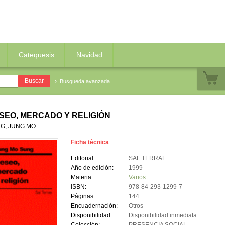
Catequesis
Navidad
Busqueda avanzada
SEO, MERCADO Y RELIGIÓN
G, JUNG MO
Ficha técnica
Editorial:
SAL TERRAE
Año de edición:
1999
Materia
Varios
ISBN:
978-84-293-1299-7
Páginas:
144
Encuadernación:
Otros
Disponibilidad:
Disponibilidad inmediata