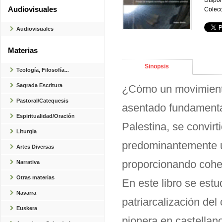
Dispon
Audiovisuales
Colecc
Audiovisuales
Materias
Sinopsis
Teología, Filosofía...
Sagrada Escritura
¿Cómo un movimiento 
Pastoral/Catequesis
asentado fundamenta
Espiritualidad/Oración
Palestina, se convirt
Liturgia
predominantemente u
Artes Diversas
proporcionando cohes
Narrativa
Otras materias
En este libro se estu
Navarra
patriarcalización del
Euskera
pionera en castellano