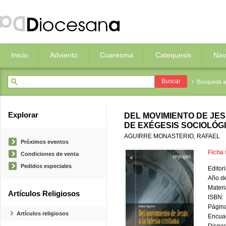
Inicio
Adviento
Cuaresma
Catequesis
Nav
Busqueda 
Explorar
DEL MOVIMIENTO DE JES
DE EXÉGESIS SOCIOLÓGI
AGUIRRE MONASTERIO, RAFAEL
Próximos eventos
Ficha 
Condiciones de venta
Pedidos especiales
Editori
Año de
Materi
Artículos Religiosos
ISBN:
Página
Artículos religiosos
Encua