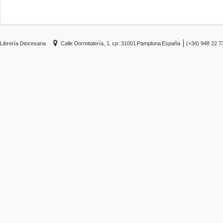
Librería Diocesana
Calle Dormitalería, 1.
cp: 31001
Pamplona
España
(+34) 948 22 7