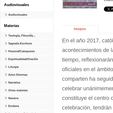
Colecc
Audiovisuales
Audiovisuales
Materias
Sinopsis
Teología, Filosofía...
En el año 2017, cató
Sagrada Escritura
acontecimientos de 
Pastoral/Catequesis
tiempo, reflexionará
Espiritualidad/Oración
Liturgia
oficiales en el ámbi
Artes Diversas
comparten ha seguido
Narrativa
celebrar unánimement
Otras materias
constituye el centro
Navarra
Euskera
celebración, tendrán