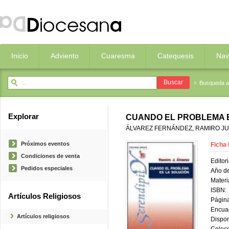
Inicio
Adviento
Cuaresma
Catequesis
Nav
Busqueda 
Explorar
CUANDO EL PROBLEMA E
ÁLVAREZ FERNÁNDEZ, RAMIRO J
Próximos eventos
Ficha 
Condiciones de venta
Editori
Pedidos especiales
Año de
Materi
ISBN:
Artículos Religiosos
Página
Encua
Artículos religiosos
Dispon