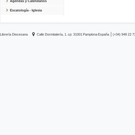
Agendas y Calendarios
Escatología - Iglesia
Librería Diocesana
Calle Dormitalería, 1.
cp: 31001
Pamplona
España
(+34) 948 22 7