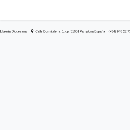
Librería Diocesana
Calle Dormitalería, 1.
cp: 31001
Pamplona
España
(+34) 948 22 7