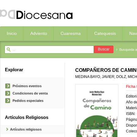
Inicio
Adviento
Cuaresma
Catequesis
Nav
Busqueda 
Explorar
COMPAÑEROS DE CAMI
MEDINA BAYO, JAVIER; DOLZ, MIC
Próximos eventos
Ficha 
Condiciones de venta
Editori
Pedidos especiales
Año de
Materi
ISBN:
Artículos Religiosos
Página
Dispon
Artículos religiosos
Colecc