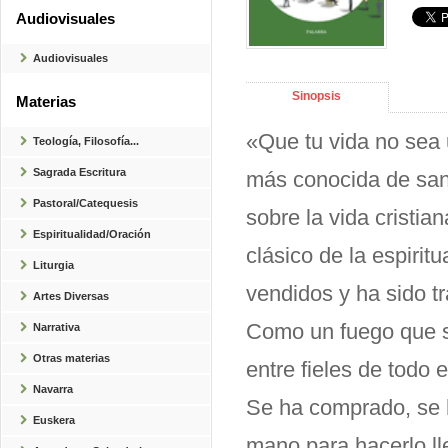
Audiovisuales
Audiovisuales
Sinopsis
Materias
«Que tu vida no sea 
Teología, Filosofía...
Sagrada Escritura
más conocida de san 
Pastoral/Catequesis
sobre la vida cristia
Espiritualidad/Oración
clásico de la espirit
Liturgia
vendidos y ha sido t
Artes Diversas
Como un fuego que se
Narrativa
Otras materias
entre fieles de todo 
Navarra
Se ha comprado, se h
Euskera
mano para hacerlo ll