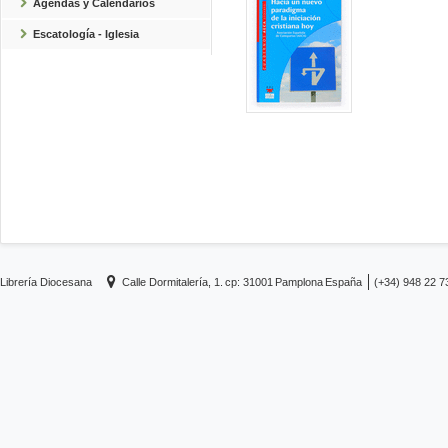
Agendas y Calendarios
Escatología - Iglesia
Librería Diocesana
Calle Dormitalería, 1.
cp: 31001
Pamplona
España
(+34) 948 22 7