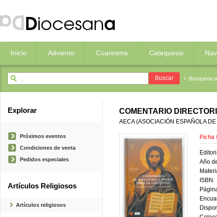
Inicio
Adviento
Cuaresma
Catequesis
Nav
Busqueda 
Explorar
COMENTARIO DIRECTORI
AECA (ASOCIACIÓN ESPAÑOLA DE
Próximos eventos
Ficha 
Condiciones de venta
Editori
Pedidos especiales
Año de
Materi
ISBN:
Artículos Religiosos
Página
Encua
Artículos religiosos
Dispon