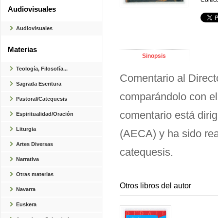
Colecc
Audiovisuales
Audiovisuales
Materias
Sinopsis
Teología, Filosofía...
Comentario al Direct
Sagrada Escritura
comparándolo con el 
Pastoral/Catequesis
comentario está diri
Espiritualidad/Oración
Liturgia
(AECA) y ha sido rea
Artes Diversas
catequesis.
Narrativa
Otras materias
Otros libros del autor
Navarra
Euskera