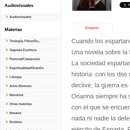
Audiovisuales
Audiovisuales
Sinopsis
Materias
Cuando los espartan
Teología, Filosofía...
Sagrada Escritura
Una novela sobre la 
Pastoral/Catequesis
La sociedad espartan
Espiritualidad/Oración
historia: con los do
Liturgia
declive, la guerra 
Artes Diversas
Orianna siempre ha s
Narrativa
Otras materias
con el que se encuen
Navarra
nada ni nadie la dete
Euskera
ejército de Esparta.