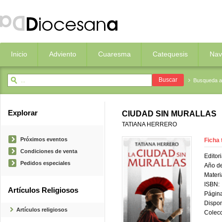
Inicio
Adviento
Cuaresma
Catequesis
Nav
Busqueda 
Explorar
CIUDAD SIN MURALLAS
TATIANA HERRERO
Próximos eventos
Ficha 
Condiciones de venta
Editori
Pedidos especiales
Año de
Materi
ISBN:
Artículos Religiosos
Página
Dispon
Artículos religiosos
Colecc