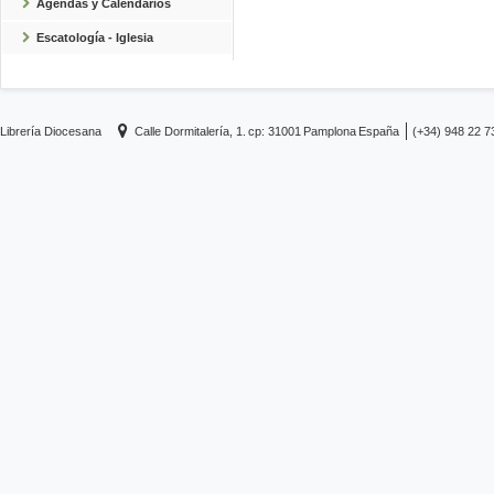
Agendas y Calendarios
Escatología - Iglesia
Librería Diocesana
Calle Dormitalería, 1.
cp: 31001
Pamplona
España
(+34) 948 22 7