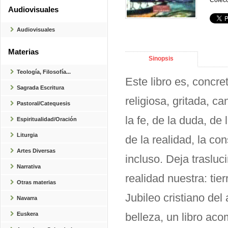
Colecc
Audiovisuales
Audiovisuales
Materias
Sinopsis
Teología, Filosofía...
Este libro es, concr
Sagrada Escritura
religiosa, gritada, c
Pastoral/Catequesis
la fe, de la duda, de
Espiritualidad/Oración
Liturgia
de la realidad, la co
Artes Diversas
incluso. Deja traslu
Narrativa
realidad nuestra: tier
Otras materias
Jubileo cristiano del
Navarra
Euskera
belleza, un libro ac