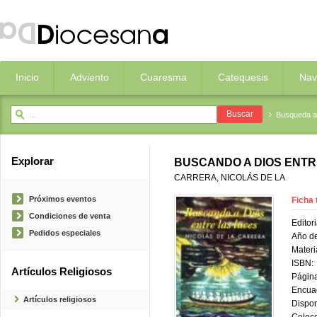
Inicio
Adviento
Cuaresma
Catequesis
Nav
Busqueda 
Explorar
BUSCANDO A DIOS ENTR
CARRERA, NICOLÁS DE LA
Próximos eventos
Ficha 
Condiciones de venta
Editori
Pedidos especiales
Año de
Materi
ISBN:
Artículos Religiosos
Página
Encua
Artículos religiosos
Dispon