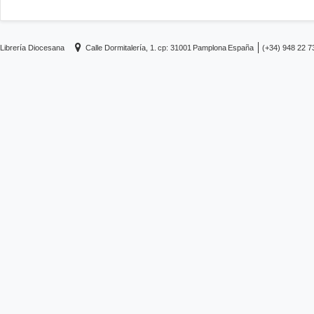
Librería Diocesana
Calle Dormitalería, 1.
cp: 31001
Pamplona
España
(+34) 948 22 7