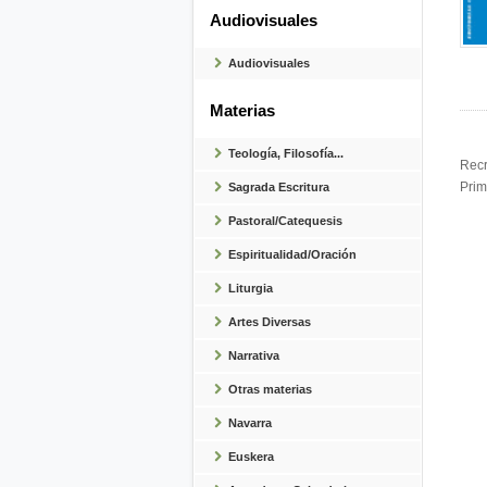
Audiovisuales
Audiovisuales
Materias
Teología, Filosofía...
Recr
Prim
Sagrada Escritura
Pastoral/Catequesis
Espiritualidad/Oración
Liturgia
Artes Diversas
Narrativa
Otras materias
Navarra
Euskera