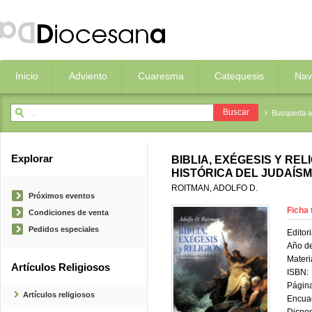
Inicio
Adviento
Cuaresma
Catequesis
Nav
Busqueda 
Explorar
BIBLIA, EXÉGESIS Y REL
HISTÓRICA DEL JUDAÍS
ROITMAN, ADOLFO D.
Próximos eventos
Ficha 
Condiciones de venta
Pedidos especiales
Editori
Año de
Materi
Artículos Religiosos
ISBN:
Página
Artículos religiosos
Encua