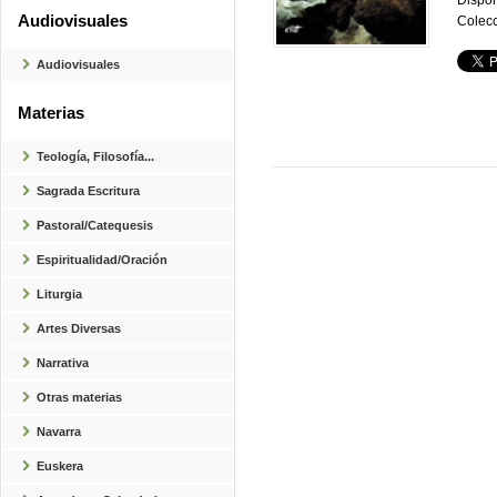
Dispon
Audiovisuales
Colecc
Audiovisuales
Materias
Teología, Filosofía...
Sagrada Escritura
Pastoral/Catequesis
Espiritualidad/Oración
Liturgia
Artes Diversas
Narrativa
Otras materias
Navarra
Euskera