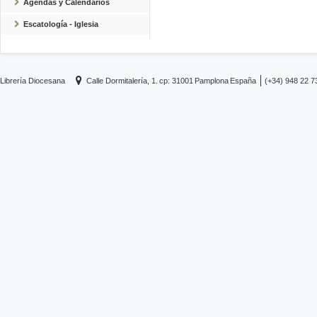
Agendas y Calendarios
Escatología - Iglesia
Librería Diocesana
Calle Dormitalería, 1.
cp: 31001
Pamplona
España
(+34) 948 22 7