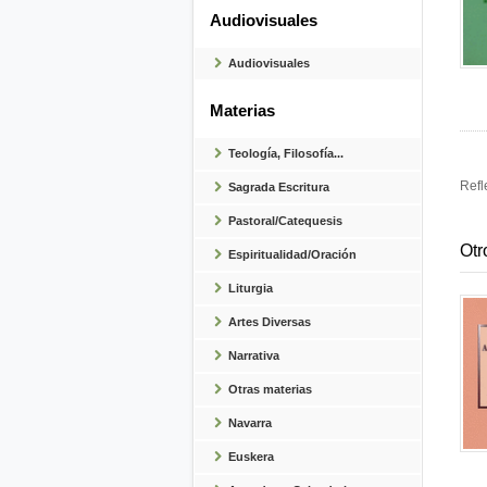
Audiovisuales
Audiovisuales
Materias
Teología, Filosofía...
Refl
Sagrada Escritura
Pastoral/Catequesis
Otr
Espiritualidad/Oración
Liturgia
Artes Diversas
Narrativa
Otras materias
Navarra
Euskera