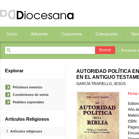
Inicio
Adviento
Cuaresma
Catequesis
Nav
Busqueda 
Explorar
AUTORIDAD POLÍTICA EN
EN EL ANTIGUO TESTAM
GARCÍA TRAPIELLO, JESÚS
Próximos eventos
Ficha 
Condiciones de venta
Pedidos especiales
Editori
Año de
Materi
Artículos Religiosos
ISBN:
Página
Artículos religiosos
Encua