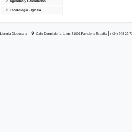
Agendas y Calendarios
Escatología - Iglesia
Librería Diocesana
Calle Dormitalería, 1.
cp: 31001
Pamplona
España
(+34) 948 22 7