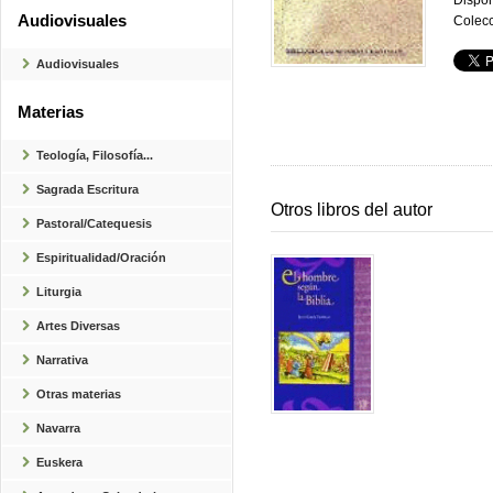
Dispon
Audiovisuales
Colecc
Audiovisuales
Materias
Teología, Filosofía...
Sagrada Escritura
Otros libros del autor
Pastoral/Catequesis
Espiritualidad/Oración
Liturgia
Artes Diversas
Narrativa
Otras materias
Navarra
Euskera