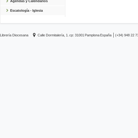
Agendas y Calendarios
Escatología - Iglesia
Librería Diocesana
Calle Dormitalería, 1.
cp: 31001
Pamplona
España
(+34) 948 22 7