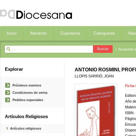
Inicio
Adviento
Cuaresma
Catequesis
Nav
Busqueda 
Explorar
ANTONIO ROSMINI, PROF
LLOPIS SARRIÓ, JOAN
Próximos eventos
Ficha 
Condiciones de venta
Editori
Pedidos especiales
Año de
Materi
ISBN:
Artículos Religiosos
Página
Encua
Artículos religiosos
Dispon