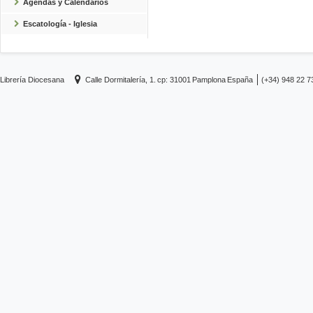
Agendas y Calendarios
Escatología - Iglesia
Librería Diocesana
Calle Dormitalería, 1.
cp: 31001
Pamplona
España
(+34) 948 22 7