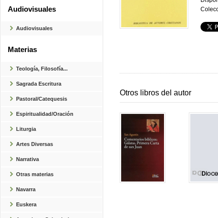
Dispon
Audiovisuales
Colecc
Audiovisuales
Materias
Teología, Filosofía...
Sagrada Escritura
Otros libros del autor
Pastoral/Catequesis
Espiritualidad/Oración
Liturgia
Artes Diversas
Narrativa
Otras materias
Navarra
Euskera