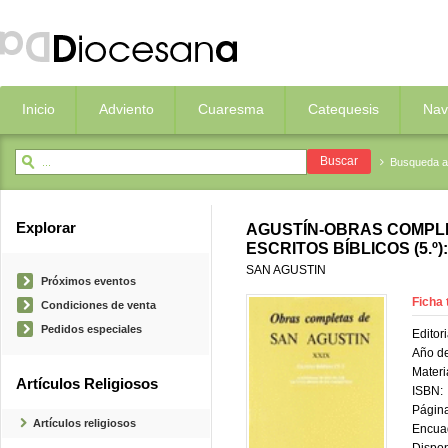
Inicio
Adviento
Cuaresma
Catequesis
Nav
Busqueda 
Explorar
AGUSTÍN-OBRAS COMPLE
ESCRITOS BÍBLICOS (5.º)
SAN AGUSTIN
Próximos eventos
Ficha 
Condiciones de venta
Pedidos especiales
Editori
Año de
Materi
Artículos Religiosos
ISBN:
Página
Artículos religiosos
Encua