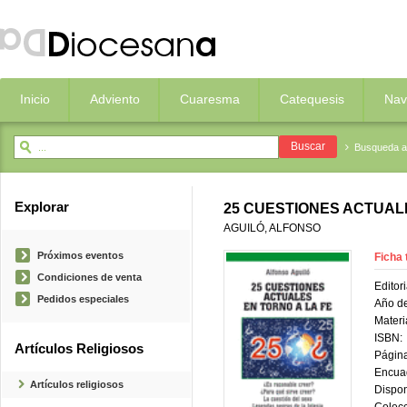
Inicio
Adviento
Cuaresma
Catequesis
Nav
Busqueda 
Explorar
25 CUESTIONES ACTUALE
AGUILÓ, ALFONSO
Próximos eventos
Ficha 
Condiciones de venta
Editori
Pedidos especiales
Año de
Materi
ISBN:
Artículos Religiosos
Página
Encua
Artículos religiosos
Dispon