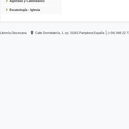
Agendas y Calendarios
Escatología - Iglesia
Librería Diocesana
Calle Dormitalería, 1.
cp: 31001
Pamplona
España
(+34) 948 22 7