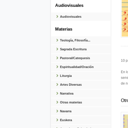
Audiovisuales
Audiovisuales
Materias
Teología, Filosofía...
Sagrada Escritura
Pastoral/Catequesis
10 p
Espiritualidad/Oración
En l
Liturgia
sens
de n
Artes Diversas
Narrativa
Otr
Otras materias
Navarra
Euskera