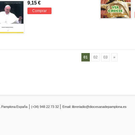
9,15 €
Comprar
01
02
03
»
1
Pamplona
España
(+34) 948 22 73 32
Email:
libreriadio@diocesanadepamplona.es