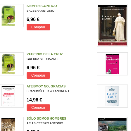
SIEMPRE CONTIGO
BALSERA ANTONIO
6,96 €
Comprar
VATICINIO DE LA CRUZ
GUERRA SIERRA ANGEL
6,96 €
Comprar
ATEISMO? NO, GRACIAS
BRANDMŠLLER W.LANGNER I
14,96 €
Comprar
SÓLO SOMOS HOMBRES
ARIAS CRESPO ANTONIO