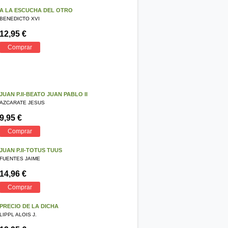
A LA ESCUCHA DEL OTRO
BENEDICTO XVI
12,95 €
Comprar
JUAN P.II-BEATO JUAN PABLO II
AZCARATE JESUS
9,95 €
Comprar
JUAN P.II-TOTUS TUUS
FUENTES JAIME
14,96 €
Comprar
PRECIO DE LA DICHA
LIPPL ALOIS J.