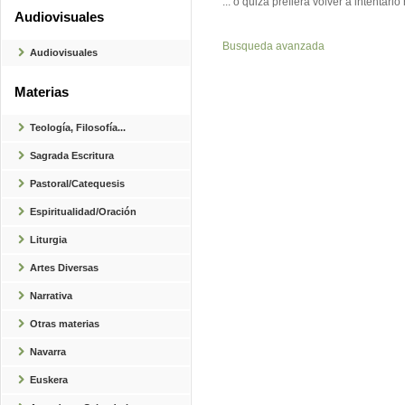
... o quizá prefiera volver a intenta
Audiovisuales
Busqueda avanzada
Audiovisuales
Materias
Teología, Filosofía...
Sagrada Escritura
Pastoral/Catequesis
Espiritualidad/Oración
Liturgia
Artes Diversas
Narrativa
Otras materias
Navarra
Euskera