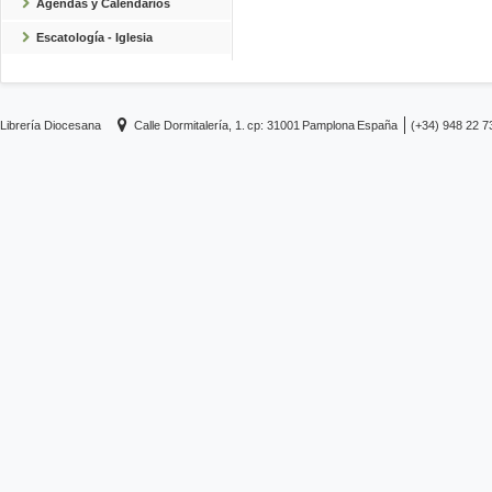
Agendas y Calendarios
Escatología - Iglesia
Librería Diocesana
Calle Dormitalería, 1.
cp: 31001
Pamplona
España
(+34) 948 22 7