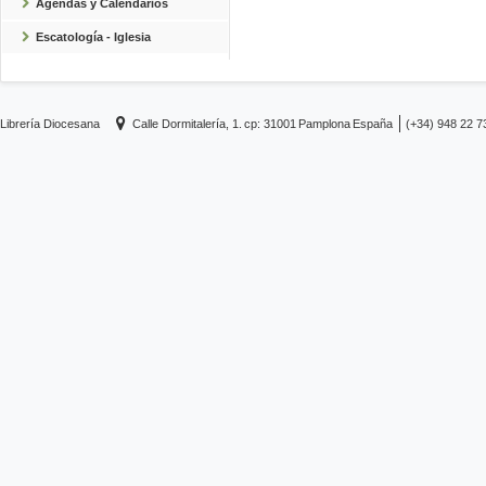
Agendas y Calendarios
Escatología - Iglesia
Librería Diocesana
Calle Dormitalería, 1.
cp: 31001
Pamplona
España
(+34) 948 22 7