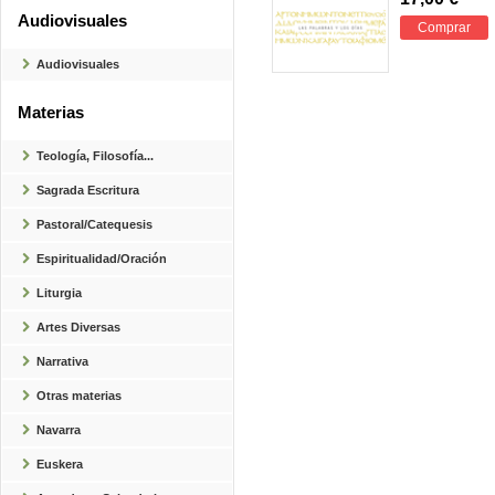
Audiovisuales
Comprar
Audiovisuales
Materias
Teología, Filosofía...
Sagrada Escritura
Pastoral/Catequesis
Espiritualidad/Oración
Liturgia
Artes Diversas
Narrativa
Otras materias
Navarra
Euskera