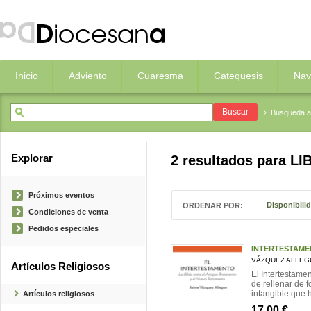
Inicio
Adviento
Cuaresma
Catequesis
Nav
Busqueda 
Explorar
2 resultados para
LI
Próximos eventos
Disponibili
ORDENAR POR:
Condiciones de venta
Pedidos especiales
INTERTESTAM
VÁZQUEZ ALLEGU
Artículos Religiosos
El Intertestam
de rellenar de f
intangible que h
Artículos religiosos
17,00 €