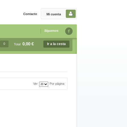
Contacto
Mi cuenta
Síguenos
0,00 €
0
Ir a la cesta
Total
Ver
Por página