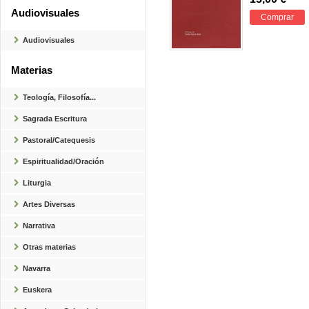
Audiovisuales
Comprar
Audiovisuales
Materias
Teología, Filosofía...
Sagrada Escritura
Pastoral/Catequesis
Espiritualidad/Oración
Liturgia
Artes Diversas
Narrativa
Otras materias
Navarra
Euskera