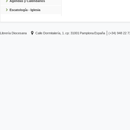
Agendas y Calendarios
Escatología - Iglesia
Librería Diocesana
Calle Dormitalería, 1.
cp: 31001
Pamplona
España
(+34) 948 22 7