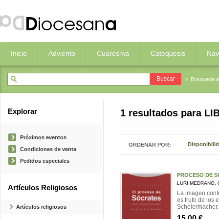
Inicio
Adviento
Cuaresma
Catequesis
Nav
Busqueda 
Explorar
1 resultados para
LI
Próximos eventos
Disponibili
ORDENAR POR:
Condiciones de venta
Pedidos especiales
PROCESO DE S
LURI MEDRANO,
Artículos Religiosos
La imagen cont
es fruto de los
Scheiermacher, H
Artículos religiosos
15,00 €