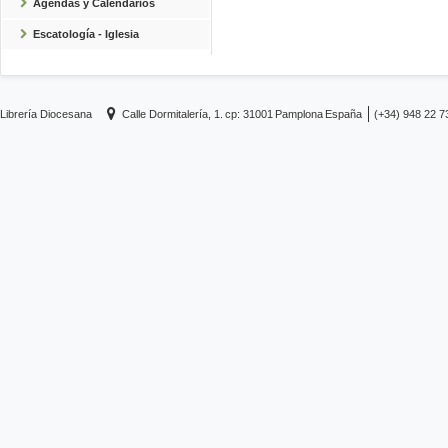
Agendas y Calendarios
Escatología - Iglesia
Librería Diocesana
Calle Dormitalería, 1.
cp: 31001
Pamplona
España
(+34) 948 22 7