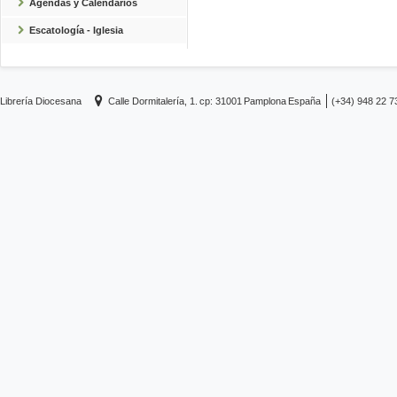
Agendas y Calendarios
Escatología - Iglesia
Librería Diocesana
Calle Dormitalería, 1.
cp: 31001
Pamplona
España
(+34) 948 22 7