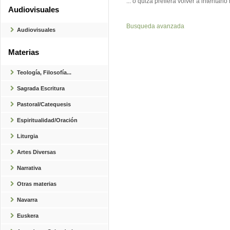
... o quizá prefiera volver a intenta
Audiovisuales
Busqueda avanzada
Audiovisuales
Materias
Teología, Filosofía...
Sagrada Escritura
Pastoral/Catequesis
Espiritualidad/Oración
Liturgia
Artes Diversas
Narrativa
Otras materias
Navarra
Euskera