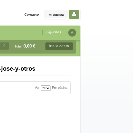
Contacto
Mi cuenta
Síguenos
0,00 €
0
Ir a la cesta
Total
jose-y-otros
Ver
Por página