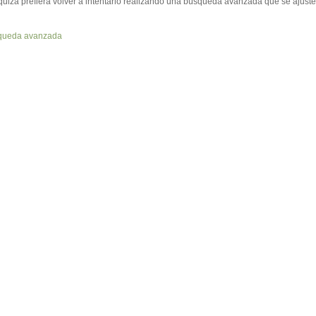
o quizá prefiera volver a intentarlo realizando una búsqueda avanzada que se ajuste 
queda avanzada