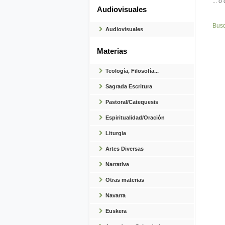
... 
Audiovisuales
Bus
Audiovisuales
Materias
Teología, Filosofía...
Sagrada Escritura
Pastoral/Catequesis
Espiritualidad/Oración
Liturgia
Artes Diversas
Narrativa
Otras materias
Navarra
Euskera